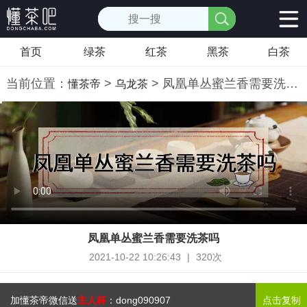
首页
绿茶
红茶
黑茶
白茶
当前位置：
>
> 凤凰单丛蜜兰香需要洗茶吗
懂茶帝
乌龙茶
凤凰单丛蜜兰香需要洗茶吗
2021-10-22 10:26:43
|
320次
加懂茶帝微信送
主人杯
：
dong090907
点击复制