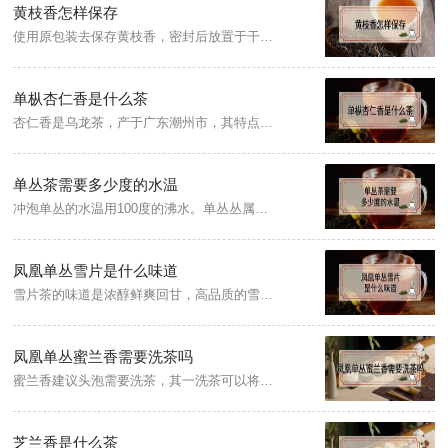
黄枝香怎样保存
使用原包装去保存黄枝香，密封后放置于干燥无杂味的地方，注意装茶叶的容器一定要干净、无异味，并且不要把茶叶罐放在阳光底下直射，另外要避免受潮，要放在干燥阴凉的地方。
单枞杏仁香是什么茶
杏仁香是乌龙茶，产于广东潮州市，其特点是色泽黄褐、滋味甘醇爽口。干茶条索粗壮，色泽黄褐，清香馥郁，带有自然的杏仁香气，汤色橙黄，滋味甘醇爽口，叶底边缘朱红，叶腹黄亮。
单丛茶需要多少度的水温
冲泡单丛的水温用100度的沸水。单丛丛属于乌龙茶，是半发酵茶，用沸开水冲泡茶叶，既能使茶叶的香气很快地散发出来，又能使茶叶中的水浸出物溶解得较多(如咖啡碱和茶多酚等物质)，使茶汤滋味鲜醇爽口，冲泡时间以五到十分钟为宜，此时的茶汤品质较好。
凤凰单丛雪片是什么味道
雪片茶的味道是浓醇鲜爽回甘，高品质的雪片茶条索粗壮紧致、且带黄头、砂绿明亮，冲泡后叶底肥厚大片，口感醇顺甘甜，另外，雪片单丛茶的产量很少。
凤凰单丛蜜兰香需要洗茶吗
蜜兰香建议头泡需要洗茶，其一洗茶可以将茶叶中的杂物、茶灰洗干净，其二洗茶有利于茶叶的舒展和茶汁的浸出，同时还可以让饮茶者更快的感受到茶叶的香味，另外，洗茶时间不宜过长，三秒即可倒出头泡茶汤。
芝兰香是什么茶