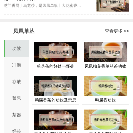
芝兰香属于乌龙茶，是凤凰单枞十大花蜜香型之一，生长于潮州凤凰山区，相传南宋时期就已经有种植，故又名宋种芝兰香，其特点是入口时有醇厚的芝兰花香，回甘力强，且汤色橙黄明亮，传统工艺制作，足火碳培，极耐冲泡。
凤凰单丛
查看更多 >>
功效
冲泡
单丛茶的好处与坏处
凤凰柚花香单丛茶功效
存放
禁忌
鸭屎香茶的功效及禁忌
鸭屎香功效
茶器
经验