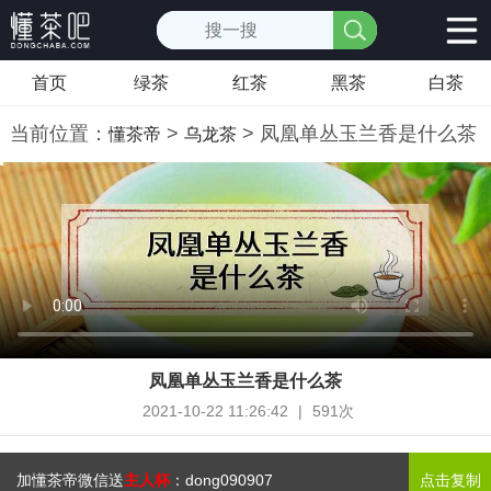
首页
绿茶
红茶
黑茶
白茶
当前位置：
>
> 凤凰单丛玉兰香是什么茶
懂茶帝
乌龙茶
凤凰单丛玉兰香是什么茶
2021-10-22 11:26:42
|
591次
加懂茶帝微信送
主人杯
：
dong090907
点击复制