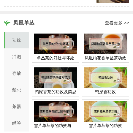
凤凰单丛
查看更多 >>
功效
冲泡
单丛茶的好处与坏处
凤凰柚花香单丛茶功效
存放
禁忌
鸭屎香茶的功效及禁忌
鸭屎香功效
茶器
经验
雪片单丛茶的功效与作用
雪片单丛茶的功效