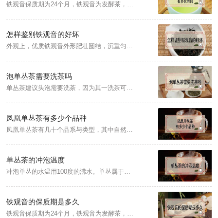
铁观音保质期为24个月，铁观音为发酵茶，保存时可将茶叶装入铝箔袋后抽掉真空封口，然后放入铁罐盖好并常温存放，或放置在冰箱0到10度的温度下保存，保存时需要注意保持干燥、防晒、防潮、密封、防异味。
怎样鉴别铁观音的好坏
外观上，优质铁观音外形肥壮圆结，沉重匀整，呈蜻蜓头且砂绿明显，而劣质铁观音茶多松散，色泽鲜艳，无质感；香气上，优质铁观音香气高扬，悠长纯正，而劣质茶香气冗杂、不明显；滋味上，优质铁观音汤色橙黄透亮，滋味醇厚，回甘明显，劣质茶则口感淡薄，涩感明显。
泡单丛茶需要洗茶吗
单丛茶建议头泡需要洗茶，因为其一洗茶可以将茶叶中的杂物、茶灰洗干净，其二洗茶有利于茶叶的舒展和茶汁的浸出，同时可以让饮茶者更快的感受到茶叶的香味，而非单纯的去除茶叶不卫生的东西。当然，洗茶的时间不宜过长，三秒内为佳。
凤凰单丛茶有多少个品种
凤凰单丛茶有几十个品系与类型，其中自然花香型约79种、天然果味香型12种、其他清香型16种。有些既是茶树品种名称，又是成品茶的茶名。凤凰单丛茶主要的品种有宋种1号、宋种八仙、宋种东方红、宋种芝兰香、八仙单丛、姜花香单丛、蜜兰香单丛、黄枝香单丛等。
单丛茶的冲泡温度
冲泡单丛的水温用100度的沸水。单丛属于乌龙茶，是半发酵茶，用沸开水冲泡茶叶，既能使茶叶的香气很快地散发出来，又能使茶叶中的水浸出物溶解得较多(如咖啡碱和茶多酚等物质)，使茶汤滋味鲜醇爽口，冲泡时间以五到十分钟为宜，此时的茶汤品质较好。
铁观音的保质期是多久
铁观音保质期为24个月，铁观音为发酵茶，保存时可将茶叶装入铝箔袋后抽掉真空封口，然后放入铁罐盖好并常温存放，或放置在冰箱0到10度的温度下保存，保存时需要注意保持干燥、防晒、防潮、密封、防异味。