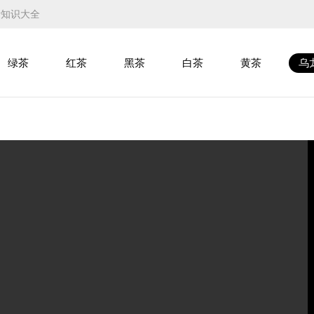
叶知识大全
绿茶
红茶
黑茶
白茶
黄茶
乌