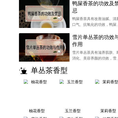
鸭屎香茶的功效及
忌
鸭屎香茶具有改善油腻、清
口气、抗氧化的功效，鸭屎
中的氟含量较高，起
雪片单丛茶的功效
作用
雪片单丛茶具有滋养肌肤、
消化、美容养颜的功效，雪
单丛茶也可以起到振
单丛茶香型
柚花香型
玉兰香型
茉莉香型