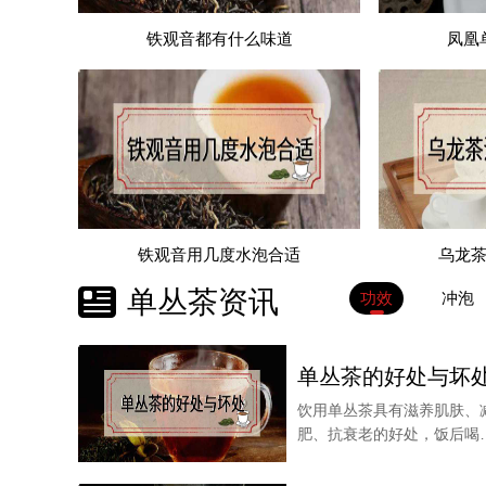
铁观音都有什么味道
凤凰
铁观音用几度水泡合适
乌龙
以上就是单枞是不是红茶的内容，希望对大家有
单丛茶资讯
功效
冲泡
单丛茶的好处与坏
饮用单丛茶具有滋养肌肤、
肥、抗衰老的好处，饭后喝
杯单丛茶还可以帮助