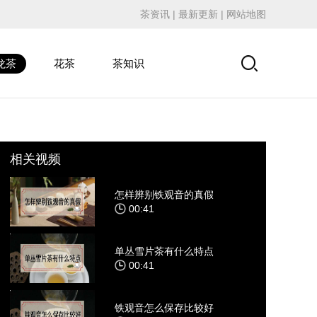
茶资讯
|
最新更新
|
网站地图
龙茶
花茶
茶知识
相关视频
怎样辨别铁观音的真假
00:41
单丛雪片茶有什么特点
00:41
铁观音怎么保存比较好