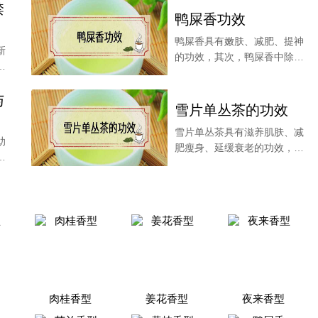
禁
鸭屎香功效
鸭屎香具有嫩肤、减肥、提神
新
的功效，其次，鸭屎香中除了
香
含有多酚类物质，具
与
雪片单丛茶的功效
雪片单丛茶具有滋养肌肤、减
助
肥瘦身、延缓衰老的功效，茶
片
叶内含的茶多酚物质
肉桂香型
姜花香型
夜来香型