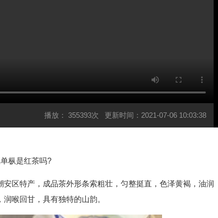
播放：
355393次
更新时间：2021-07-06 10:03:38
单枞是红茶吗?
安区特产，成品茶外形条索粗壮，匀整挺直，色泽黄褐，油润
，润喉回甘，具有独特的山韵。