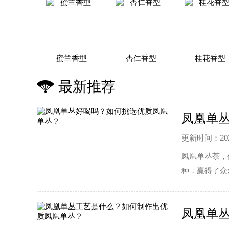
蜜兰香型
杏仁香型
桂花香型
最新推荐
凤凰单
更新时间：2025
凤凰单丛茶，
种，赢得了众
优质的凤凰单
凤凰单