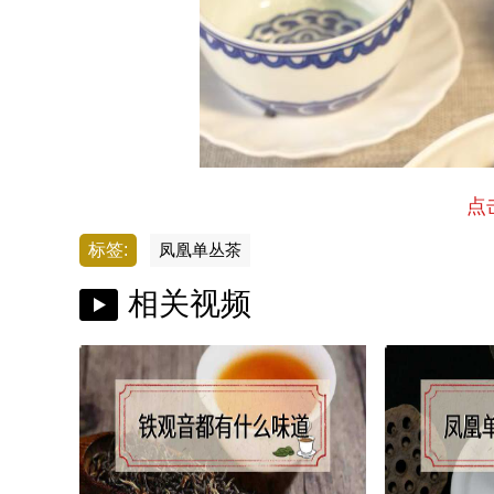
点
标签:
凤凰单丛茶
相关视频