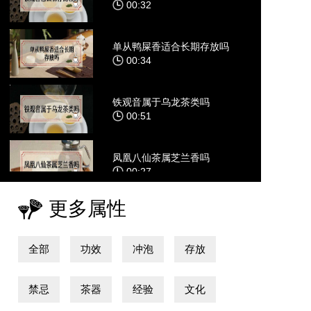
00:32
单从鸭屎香适合长期存放吗
00:34
铁观音属于乌龙茶类吗
00:51
凤凰八仙茶属芝兰香吗
00:27
更多属性
全部
功效
冲泡
存放
禁忌
茶器
经验
文化