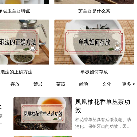
单枞玉兰香特点
芝兰香是什么茶
茶泡法的正确方法
单枞如何存放
所帮助。
存放
禁忌
茶器
经验
文化
更多 >
凤凰柚花香单丛茶功
处
效
减
柚花香单丛具有延缓衰老、助
一
消化、保护牙齿的功效，因为
单丛茶有着各种人体