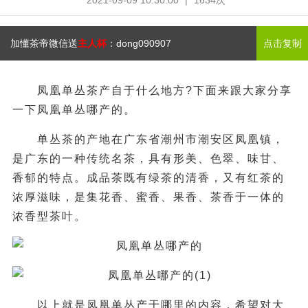
2021-09-09 10:30:00
|
1634次
加懂茶帝微信送
主人杯
：
dong090907
点击复制
凤凰单丛茶产自于什么地方?下面来跟大家分享
一下凤凰单丛哪产的。
单丛茶的产地在广东省潮州市潮安区凤凰镇，
是广东的一种传统名茶，具有形美、色翠、味甘、
香郁的特点。成品茶既有绿茶的清香，又有红茶的
浓厚滋味，是集花香、蜜香、果香、茶香于一体的
浓香型茶叶。
以上就是凤凰单丛产于哪里的内容，希望对大