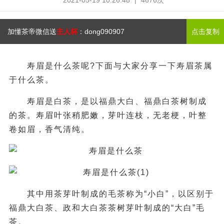
2021-05-19 10:26:48
|
4676次
加懂茶帝微信送
主人杯
：
dong090907
点击复制
寿眉是什么茶呢?下面与大家分享一下寿眉茶属
于什么茶。
寿眉是白茶，是以福鼎大白、福鼎白茶树制成
的茶。寿眉叶张稍肥嫩，芽叶连枝，无老梗，叶整
卷如眉，香气清纯。
其中用茶芽叶制成的毛茶称为“小白”，以区别于
福鼎大白茶、政和大白茶茶树芽叶制成的“大白”毛
茶。