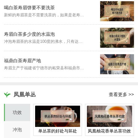
喝白茶寿眉饼要不要洗茶
新鲜的寿眉茶是不需要洗茶的，如果是老寿眉就需要进行洗茶了。老寿眉茶在陈放的过程中，不可避免地会沾染一些尘土和杂质，是需要通过洗茶清洗干净的，而且老白茶的茶叶紧结，需要先用开水进行润茶、醒茶，茶叶舒展开来，才更有利于茶汁的浸出和茶香的释放。
寿眉白茶多少度的水温泡
冲泡寿眉茶的水温是100度的沸水，只有达到足够温度的开水，才能快速突破茶叶外厚实的蜡质层，将老寿眉中的馥郁芬芳的特质及营养物质冲泡出来，使茶汤更加的浓郁。
福鼎白茶寿眉产地
寿眉主产于福建省宁德市的柘荣县和福鼎市管阳镇、磻溪镇、点头镇，南平市的政和县、建阳市、松溪县等，产量占白茶总产量一半以上。
凤凰单丛
查看更多 >>
功效
冲泡
单丛茶的好处与坏处
凤凰柚花香单丛茶功效