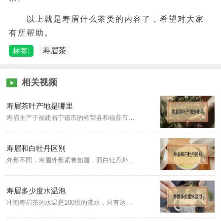
以上就是寿眉什么茶类的内容了，希望对大家
有所帮助。
标签:
寿眉茶
相关视频
寿眉茶叶产地是哪里
寿眉主产于福建省宁德市的柘荣县和福鼎市管阳镇、磻溪镇、点头镇，南平市的政和县、建阳市、松溪县等，产量占白茶总产量一半以上。
寿眉和白牡丹区别
外形不同，寿眉外形紧卷如眉，而白牡丹外形似花朵，绿叶夹银白色毫心；制作工艺不同，寿眉主要由摊放、杀青、搓条显毫、煇锅四道工序制成，干茶弯曲成眉形，而白牡丹萎凋的时间较少，经过轻微揉捻发酵，外形略带曲卷；茶汤颜色不同，寿眉冲泡后茶汤色泽橙黄或深黄，而白牡丹冲泡后茶汤清澈呈杏黄色。
寿眉多少度水温泡
冲泡寿眉茶的水温是100度的沸水，只有达到足够温度的开水，才能快速突破茶叶外厚实的蜡质层，将老寿眉中的馥郁芬芳的特质及营养物质冲泡出来，使茶汤更加的浓郁。