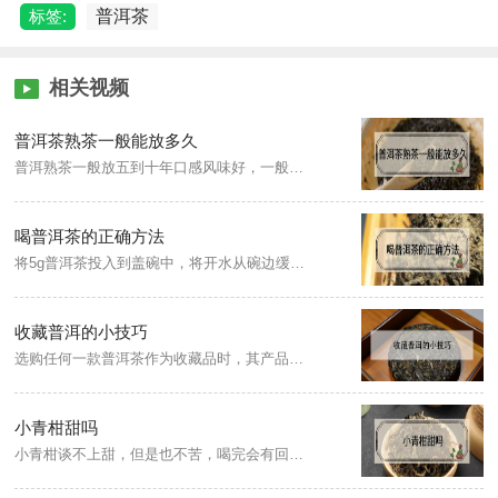
标签:
普洱茶
相关视频
普洱茶熟茶一般能放多久
普洱熟茶一般放五到十年口感风味好，一般不超过20年，超过了饮用价值也就不高了。普洱茶的存放要考虑其吸附性强的特点，应注意通风和避光，不能放冰箱里，不能用塑料袋密封，建议用宣纸包装好，放在通风的地方。
喝普洱茶的正确方法
将5g普洱茶投入到盖碗中，将开水从碗边缓缓注入，注水7分左右，注水后即可将茶汤倒出，再次注水，注水时落水点可选在碗的中间或者碗的杯沿，注水后可以选择盖上盖子，闷泡7秒左右，将茶汤滤入公道杯，盖碗里的茶要滤干净，然后将公道杯里的水分别倒入茶杯饮用。
收藏普洱的小技巧
选购任何一款普洱茶作为收藏品时，其产品的感官审评指标和卫生指标必须达标，符合国家标准规定的相关要求。没有生产日期、QS、厂家等具体信息的茶品需要慎重收藏。
小青柑甜吗
小青柑谈不上甜，但是也不苦，喝完会有回甘的感觉，整体就是柑橘加普洱的味道，采摘立秋到秋分间未成熟的柑果，多糖含量较低，柑皮呈青绿色，闻起来有比较淡的甜味，带有点辛味。冲泡后的小青柑，青柑味与普洱茶味融合在一起，能明显品出甘甜柑皮味与醇厚茶香味。