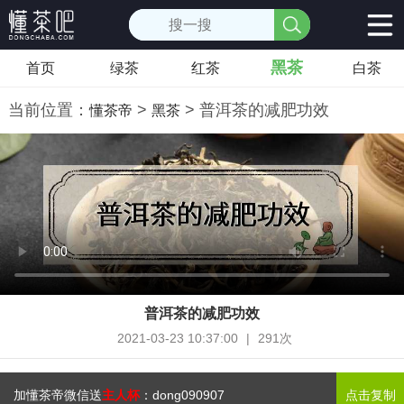
黑茶
首页
绿茶
红茶
白茶
当前位置：
>
> 普洱茶的减肥功效
懂茶帝
黑茶
普洱茶的减肥功效
2021-03-23 10:37:00
|
291次
加懂茶帝微信送
主人杯
：
dong090907
点击复制