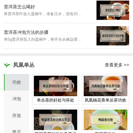
普洱茶怎么喝好
将普洱茶叶放入盖碗中，准备注水，浸泡10秒倒出，反复两次，起到醒茶的效果，再次注入沸水冲泡，定点注水，释放完美茶香，将盖碗中的茶汤倒入公道杯中，将公道杯中金黄透亮的茶汤注入品茗杯，一般七分满，留三分即可。
普洱茶冲泡方法的步骤
将5g普洱茶投入到盖碗中，将开水从碗边缓缓注入，注水7分左右，注水后即可将茶汤倒出，再次注水，注水时落水点可选在碗的中间或者碗的杯沿，注水后可以选择盖上盖子，闷泡7秒左右，将茶汤滤入公道杯，盖碗里的茶要滤干净，然后将公道杯里的水分别倒入茶杯饮用。
凤凰单丛
查看更多 >>
功效
冲泡
单丛茶的好处与坏处
凤凰柚花香单丛茶功效
存放
禁忌