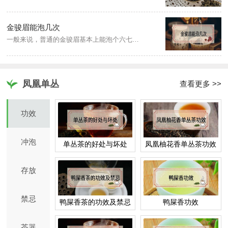
金骏眉能泡几次
一般来说，普通的金骏眉基本上能泡个六七次；而好一些贵一些的金骏眉，泡上十次也是完全没有问题的。金骏眉能留香到十三泡，建议泡十泡，超过十泡以上的茶叶，基本上没什么味道了。
凤凰单丛
查看更多 >>
功效
冲泡
单丛茶的好处与坏处
凤凰柚花香单丛茶功效
存放
禁忌
鸭屎香茶的功效及禁忌
鸭屎香功效
茶器