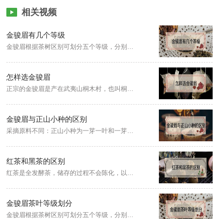
相关视频
金骏眉有几个等级
金骏眉根据茶树区别可划分五个等级，分别为特级、一级、二级、三级、四级，每个等级的品质各不相同。特级金骏眉条索壮实紧结，色泽乌黑油润，桂圆干香或松烟香明显；一级金骏眉的条索尚壮实，汤色橙黄尚亮；二级金骏眉条索略显粗实，汤色橙黄欠亮；三级金骏眉条索粗松，汤色暗红；四级金骏眉色泽乌黑有光泽，金色毫毛较多。
怎样选金骏眉
正宗的金骏眉是产在武夷山桐木村，也叫桐木关，金骏眉条索紧结，色泽滑润，冲泡后茶汤色泽金黄透亮，呈琥珀色，香气呈复合型花果香，清高持久，滋味醇和，不苦不涩，多次冲泡仍能保持原味，挺拔的茶芽。金骏眉质量差芽头细小，较多茶梗，冲泡后色泽呈古铜色，香气低，红薯味重，含有杂味，滋味淡薄，叶底发散并有大量碎末。
金骏眉与正山小种的区别
采摘原料不同：正山小种为一芽一叶和一芽两叶，而金骏眉为鲜嫩芽头；工艺不同：金骏眉只在萎调时进行小部分烟熏，而正山小种在萎调和烘焙中使用松柴进行烟熏；味道也不同：正山小种呈现松烟味、桂圆香，而金骏眉则味道清淡香气更浓郁。
红茶和黑茶的区别
红茶是全发酵茶，储存的过程不会陈化，以茶树的新芽叶为原料，原产地在福建武夷山，其干茶冲泡后的茶汤和叶底色呈红色，而黑茶是后发酵茶，具有越陈越香特点，采用的黑毛茶，原料成熟度较高，是压制紧压茶的主要原料，主产于湖南、陕西、湖北、四川、云南、广西等，因其成品茶的外观呈黑色。
金骏眉茶叶等级划分
金骏眉根据茶树区别可划分五个等级，分别为特级、一级、二级、三级、四级，每个等级的品质各不相同。特级金骏眉条索壮实紧结，色泽乌黑油润，桂圆干香或松烟香明显；一级金骏眉的条索尚壮实，汤色橙黄尚亮；二级金骏眉条索略显粗实，汤色橙黄欠亮；三级金骏眉条索粗松，汤色暗红；四级金骏眉色泽乌黑有光泽，金色毫毛较多。