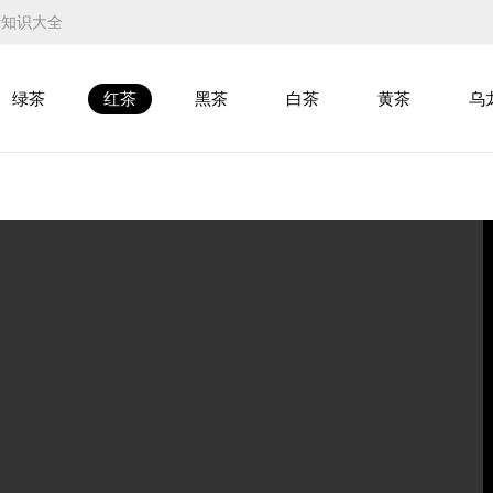
叶知识大全
绿茶
红茶
黑茶
白茶
黄茶
乌