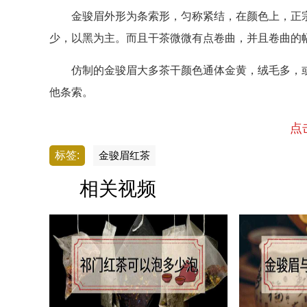
金骏眉外形为条索形，匀称紧结，在颜色上，正宗
少，以黑为主。而且干茶微微有点卷曲，并且卷曲的
仿制的金骏眉大多茶干颜色通体金黄，绒毛多，或
他条索。
点
标签:
金骏眉红茶
相关视频