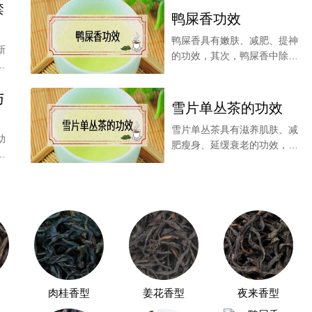
禁
鸭屎香功效
鸭屎香具有嫩肤、减肥、提神
新
的功效，其次，鸭屎香中除了
香
含有多酚类物质，具
与
雪片单丛茶的功效
雪片单丛茶具有滋养肌肤、减
助
带有一股花果香的明快和茶叶的清甜，这种感觉沁人心脾;
肥瘦身、延缓衰老的功效，茶
片
叶内含的茶多酚物质
后，好的金骏眉会散发蜜糖香气，悠扬持久;假冒或者劣质的
家有所帮助。
肉桂香型
姜花香型
夜来香型