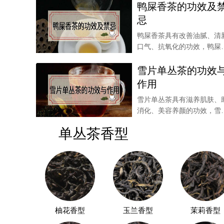
鸭屎香茶的功效及
忌
鸭屎香茶具有改善油腻、清
口气、抗氧化的功效，鸭屎
中的氟含量较高，起
雪片单丛茶的功效
茶香：
作用
雪片单丛茶具有滋养肌肤、
嗅闻茶香也可以鉴别出来。正宗的金骏眉干茶都会
消化、美容养颜的功效，雪
单丛茶也可以起到振
劣质或者假冒的金骏眉茶会有焦糖味。用开水冲泡
单丛茶香型
金骏眉香气浑浊，容易消散。
以上就是金骏眉茶怎么看好坏的内容，希望对大
柚花香型
玉兰香型
茉莉香型