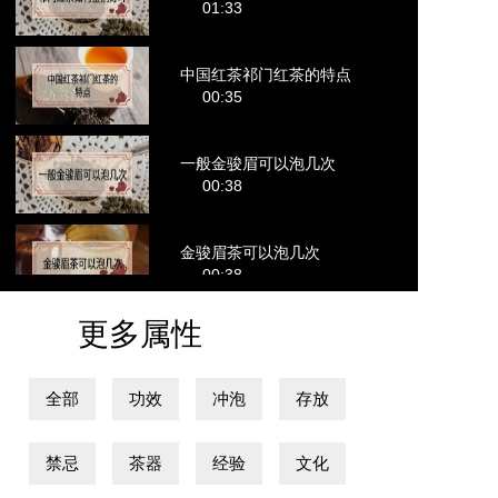
01:33
中国红茶祁门红茶的特点
00:35
一般金骏眉可以泡几次
00:38
金骏眉茶可以泡几次
00:38
更多属性
全部
功效
冲泡
存放
禁忌
茶器
经验
文化