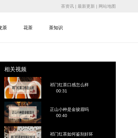
茶资讯
|
最新更新
|
网站地图
龙茶
花茶
茶知识
相关视频
祁门红茶口感怎么样
00:31
正山小种是金骏眉吗
00:40
祁门红茶如何鉴别好坏