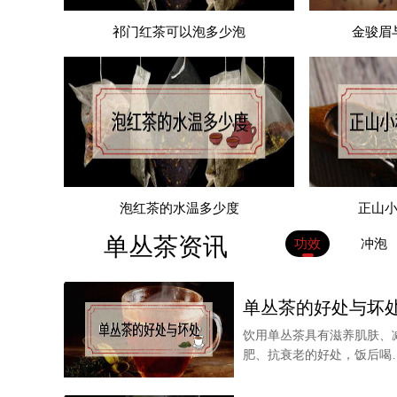
祁门红茶可以泡多少泡
金骏眉
汤色：
正宗金骏眉用沸水冲泡后的汤色应该是金黄色，并
仿制的金骏眉用沸水冲泡后汤色发红发浑，接近于
地瓜味。
泡红茶的水温多少度
正山
单丛茶资讯
功效
冲泡
单丛茶的好处与坏
饮用单丛茶具有滋养肌肤、
肥、抗衰老的好处，饭后喝
杯单丛茶还可以帮助