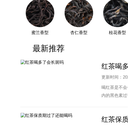
蜜兰香型
杏仁香型
桂花香型
最新推荐
红茶喝
更新时间：2022
喝红茶是不会
内的黑色素过
油以及醋，也
红茶保