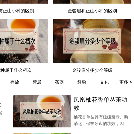
与正山小种的区别
金骏眉和正山小种的区别
且晶莹剔透，清澈度高。
普通正山小种的颜色，并且不稳定，汤色黯淡浑浊，有时略有
小种属于什么档次
金骏眉分多少个等级
存放
禁忌
茶器
经验
文化
更多 >
凤凰柚花香单丛茶功
处
效
减
柚花香单丛具有延缓衰老、助
一
消化、保护牙齿的功效，因为
单丛茶有着各种人体