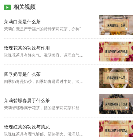
相关视频
茉莉白毫是什么茶
茉莉白毫是产于福州的特种茉莉花茶，亦称“大白毫”，也叫大白毫茉莉花茶。白毫茉莉花茶选用高山芽叶肥壮多毫的大白茶等品种茶树首春毫芽制成茶坯，用荣莉伏花经七次窨花一次提花制成。
玫瑰花茶的功效与作用
玫瑰花茶具有降火气、滋阴美容、调理血气、促进血液循环、养颜美容，且有消除疲劳，长期饮用亦有助于促进新陈代谢。玫瑰花茶中含有的维生素，氨基酸、可溶性糖，生物碱以及一些蛋白质等可以提高机体免疫功能，也可以起到提神醒脑，清除异味的功效。
四季奶青是什么茶
四季奶青是奶茶，四季奶青是通过牛奶、淡奶、盐、炼奶和糖制作出来的一种饮品。奶青是用来做奶茶的原材料。
茉莉碧螺春属于什么茶
茉莉碧螺春属于花茶，指的是茉莉花茶和碧螺春。其中茉莉花茶属于花茶，而碧螺春是绿茶的代表品种。
玫瑰红茶的功效与禁忌
玫瑰红茶具有理气解郁、清热消火、滋润肌肤、祛斑补水、消除疲劳等功效，其次玫瑰红茶性温和，且富含茶红素、维生素等物质，饮用有促进消化功效；长期失眠人群禁忌饮用，另外隔夜茶宜滋生细菌亦禁忌饮用。