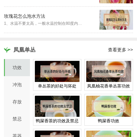
玫瑰花怎么泡水方法
1、水温不要太高，一般水温控制在80度内。2、可以适当的加入一些蜂蜜，能够增加花茶的香味。3、泡玫瑰花茶建议选择瓷器，陶器，茶具。4、泡玫瑰花茶的时候一定要盖上盖子，否则它的香味经过高温容易流失。玫瑰花茶分别可以搭配蜂蜜、柠檬、红枣、莲子等一起冲泡，分别有不同的效果。
凤凰单丛
查看更多 >>
功效
冲泡
单丛茶的好处与坏处
凤凰柚花香单丛茶功效
存放
禁忌
鸭屎香茶的功效及禁忌
鸭屎香功效
茶器