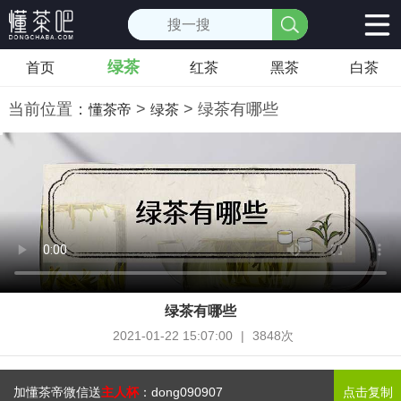
绿茶
首页
红茶
黑茶
白茶
当前位置：
>
> 绿茶有哪些
懂茶帝
绿茶
绿茶有哪些
2021-01-22 15:07:00
|
3848次
加懂茶帝微信送
主人杯
：
dong090907
点击复制