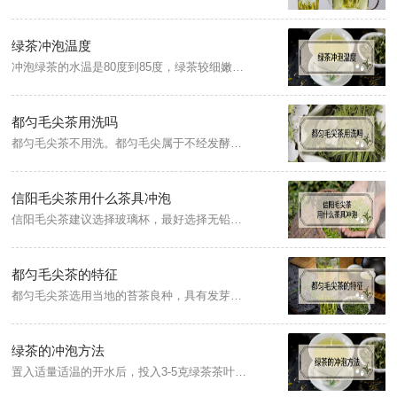
绿茶冲泡温度
冲泡绿茶的水温是80度到85度，绿茶较细嫩，不适合用煮沸的水冲泡，如果冲泡温度过高或时间过久，多酚类物质就会被破坏，茶汤不但会变黄，其中的芳香物质也会挥发散失。
都匀毛尖茶用洗吗
都匀毛尖茶不用洗。都匀毛尖属于不经发酵的绿茶类，其茶叶比较细嫩，第一泡茶就能快速浸出茶叶中的有效成分，如果倒掉，茶叶中的有效成分就会大量损失。而都匀毛尖茶大部分都富含锌、硒等有机成分，产茶区没有工业污染，制茶过程不落地，环境高度清洁。
信阳毛尖茶用什么茶具冲泡
信阳毛尖茶建议选择玻璃杯，最好选择无铅的。玻璃茶具泡信阳毛尖在于散热较快，有利于水温的掌握，保持毛尖原有的风味特点。
都匀毛尖茶的特征
都匀毛尖茶选用当地的苔茶良种，具有发芽早、芽叶肥壮、茸毛多、持嫩性强的特性，内含成份丰富。都匀毛尖有“三绿透黄色”的特色，即干茶色泽绿中带黄，汤色绿中透黄，叶底绿中显黄。成品都匀毛尖色泽翠绿、外形匀整、白毫显露、条索卷曲、香气清嫩、滋味鲜浓、回味甘甜、汤色清澈、叶底明亮、芽头肥壮。
绿茶的冲泡方法
置入适量适温的开水后，投入3-5克绿茶茶叶，静待绿茶茶叶下沉，绿茶茶叶在杯中逐渐伸展，上下沉浮，汤明色绿，欣赏绿茶茶叶起浮及舒展的过程，待绿茶茶叶完全下沉后即可品饮。