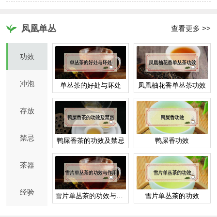
凤凰单丛
查看更多 >>
功效
冲泡
单丛茶的好处与坏处
凤凰柚花香单丛茶功效
存放
禁忌
鸭屎香茶的功效及禁忌
鸭屎香功效
茶器
经验
雪片单丛茶的功效与作用
雪片单丛茶的功效