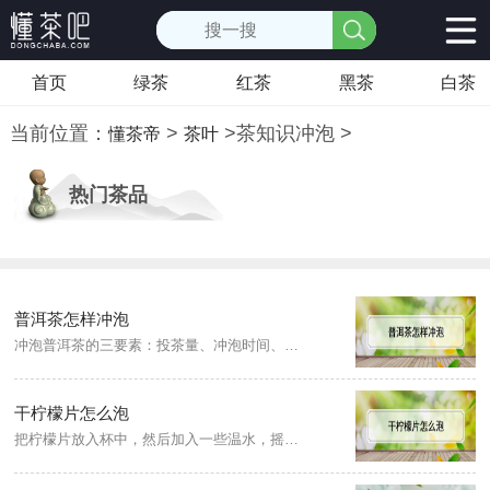
首页
绿茶
红茶
黑茶
白茶
当前位置：
>
>
茶知识冲泡
>
懂茶帝
茶叶
热门茶品
普洱茶怎样冲泡
冲泡普洱茶的三要素：投茶量、冲泡时间、冲泡水温。若是紧压茶，需要先撬茶，按照个人喜好口味轻重来决定撬茶量的多少。茶叶放入壶内后，在壶内注入一半的沸水，迅速将茶水倒出。冲水入壶之后将茶汤迅速倒入茶海，出汤时间可根据投茶量来定，投茶量多可出汤快，茶量少则出汤慢。...
干柠檬片怎么泡
把柠檬片放入杯中，然后加入一些温水，摇晃之后倒掉。将清洗干净的干柠檬片放入杯中，倒入开水或者是温水来进行冲泡，如果是干柠檬片的话，开水是可以冲泡的。...