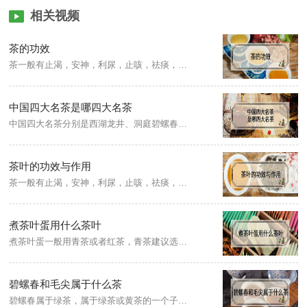
相关视频
茶的功效
茶一般有止渴，安神，利尿，止咳，祛痰，明目，祛烦除腻，解毒消炎等功效。但因为茶叶种类繁多，不同的茶叶所含的成分也不同，所以功效也有所不同。
中国四大名茶是哪四大名茶
中国四大名茶分别是西湖龙井、洞庭碧螺春、安溪铁观音以及黄山毛峰。西湖龙井，居中国名茶之首，产于浙江省杭州市西湖周围群山之中；洞庭碧螺春，中国著名绿茶之一，产于江苏省吴县太湖洞庭山；安溪铁观音，已有二百多年历史，原产于安溪县西坝乡；黄山毛峰，起源于清代光绪年间，产于安徽省太平县以南、歙县以北的黄山。
茶叶的功效与作用
茶一般有止渴，安神，利尿，止咳，祛痰，明目，祛烦除腻，解毒消炎等功效。但因为茶叶种类繁多，不同的茶叶所含的成分也不同，所以功效也有所不同。
煮茶叶蛋用什么茶叶
煮茶叶蛋一般用青茶或者红茶，青茶建议选用铁观音，但会有一定的涩感，每一个人的喜好不同，如果不喜欢这种涩感，建议选用红茶，红茶味道纯正，有一些红茶还会有一些甜度，煮出来的茶汤红亮，不仅颜色好看，颜色也非常均匀，香气四溢，红茶可以选择超市里面的红茶包，使用起来方便。
碧螺春和毛尖属于什么茶
碧螺春属于绿茶，属于绿茶或黄茶的一个子产品，碧螺春外形是卷曲的螺状，冲泡后带有浓烈的自然芳香，并伴有花果的香味，滋味鲜醇。属于绿茶的毛尖有古丈毛尖、信阳毛尖、白马毛尖、都匀毛尖等，属于黄茶的毛尖有沩山毛尖等。毛尖的外形则是条索状，冲泡后香气高雅清新，味道鲜爽醇香，回甘。