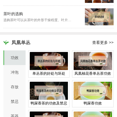
茶叶的选购
选购茶叶可以从茶叶的外形干燥程度、叶片形状、香气、滋味、汤色和叶底等方面来挑选。用手指轻捏，会碎表示茶叶干燥程度良好；各类茶由于制法和发酵程度不同，干茶的香气也不一样，茶汤香气以醇和浓郁为上；能让口腔有充足的香味或喉韵者为佳茶。
凤凰单丛
查看更多 >>
功效
冲泡
单丛茶的好处与坏处
凤凰柚花香单丛茶功效
存放
禁忌
鸭屎香茶的功效及禁忌
鸭屎香功效
茶器