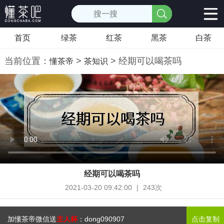
首页
绿茶
红茶
黑茶
白茶
当前位置：
>
> 经期可以喝茶吗
懂茶帝
茶知识
经期可以喝茶吗
2021-03-20 09:42:00
|
243次
加懂茶帝微信送
主人杯
：
dong090907
点击复制