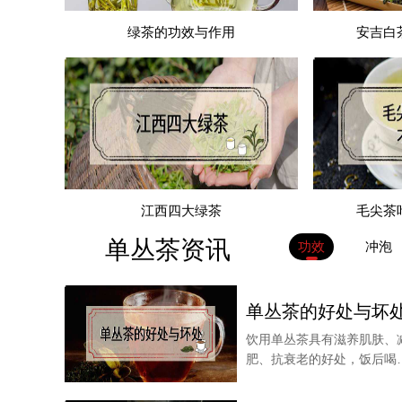
绿茶的功效与作用
安吉白
江西四大绿茶
毛尖茶
单丛茶资讯
功效
冲泡
但是有一点要注意，用玻璃冲泡西湖龙井的时候，
本身就是比较娇贵的，如果不多加注意的话，那么很
单丛茶的好处与坏
饮用单丛茶具有滋养肌肤、
肥、抗衰老的好处，饭后喝
杯单丛茶还可以帮助