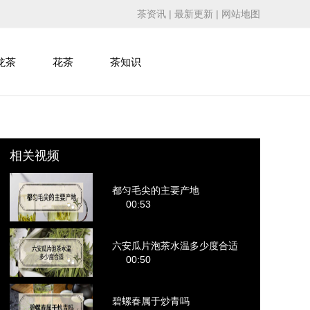
茶资讯
|
最新更新
|
网站地图
龙茶
花茶
茶知识
相关视频
都匀毛尖的主要产地
00:53
六安瓜片泡茶水温多少度合适
00:50
碧螺春属于炒青吗