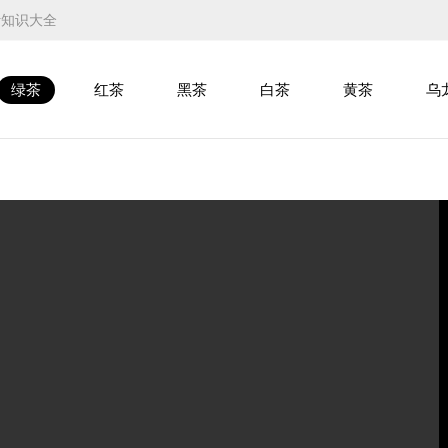
叶知识大全
绿茶
红茶
黑茶
白茶
黄茶
乌