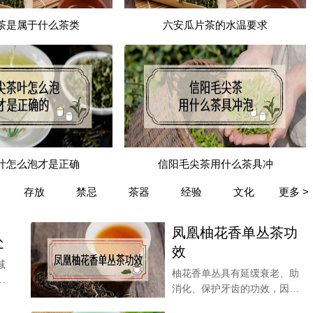
茶是属于什么茶类
六安瓜片茶的水温要求
叶怎么泡才是正确
信阳毛尖茶用什么茶具冲
存放
禁忌
茶器
经验
文化
更多 >
对于水的温度以及冲泡的方法等一定要注意，西湖龙井的茶叶
凤凰柚花香单丛茶功
有可能会使得西湖龙井的口感发生变化。
处
效
减
柚花香单丛具有延缓衰老、助
一
消化、保护牙齿的功效，因为
单丛茶有着各种人体