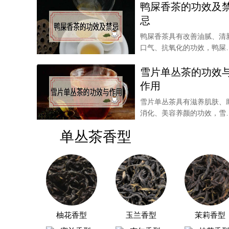
鸭屎香茶的功效及
忌
鸭屎香茶具有改善油腻、清
口气、抗氧化的功效，鸭屎
中的氟含量较高，起
雪片单丛茶的功效
作用
雪片单丛茶具有滋养肌肤、
消化、美容养颜的功效，雪
单丛茶也可以起到振
单丛茶香型
以上就是喝龙井用什么茶具的内容了，希望对大
柚花香型
玉兰香型
茉莉香型